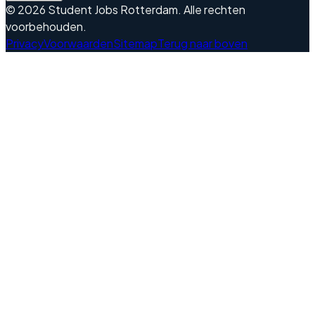
©
2026
Student Jobs Rotterdam
.
Alle rechten
voorbehouden.
Privacy
Voorwaarden
Sitemap
Terug naar boven