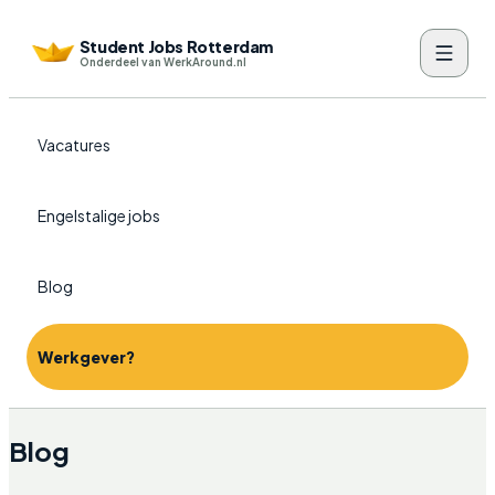
Student Jobs Rotterdam
Onderdeel van WerkAround.nl
Vacatures
Engelstalige jobs
Blog
Werkgever?
Blog