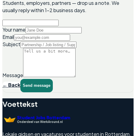
Students, employers, partners — drop us a note. We
usually reply within 1–2 business days.
Your name
Email
Subject
Message
← Back
Send message
Voettekst
Student Jobs Rotterdam
Onderdeel van WerkAround.nl
Lokale gidsen en vacatures voor studenten in Rotterdam.