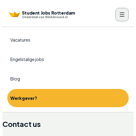
Student Jobs Rotterdam
Onderdeel van WerkAround.nl
Vacatures
Engelstalige jobs
Blog
Werkgever?
Contact us