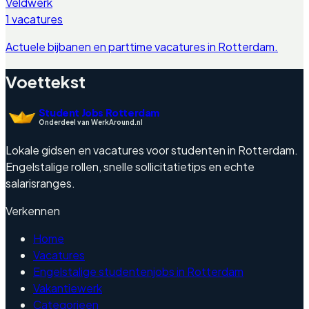
Veldwerk
1
vacatures
Actuele bijbanen en parttime vacatures in
Rotterdam
.
Voettekst
Student Jobs Rotterdam
Onderdeel van WerkAround.nl
Lokale gidsen en vacatures voor studenten in Rotterdam.
Engelstalige rollen, snelle sollicitatietips en echte
salarisranges.
Verkennen
Home
Vacatures
Engelstalige studentenjobs in Rotterdam
Vakantiewerk
Categorieen