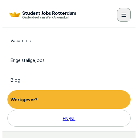
Student Jobs Rotterdam
Onderdeel van WerkAround.nl
Vacatures
Engelstalige jobs
Blog
Werkgever?
EN
/
NL