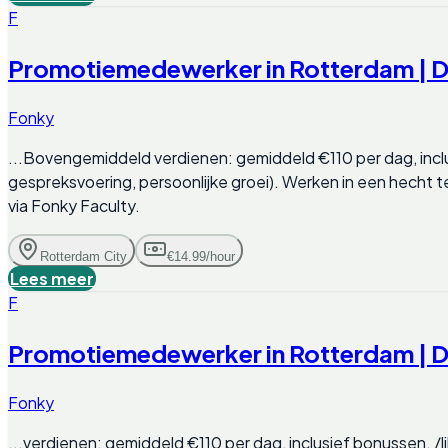
F
Promotiemedewerker in Rotterdam | D
Fonky
...Bovengemiddeld verdienen: gemiddeld €110 per dag, inclu
gespreksvoering, persoonlijke groei). Werken in een hecht 
via Fonky Faculty.
Rotterdam City
€14.99/hour
Lees meer
F
Promotiemedewerker in Rotterdam | D
Fonky
...verdienen: gemiddeld €110 per dag, inclusief bonussen. /li