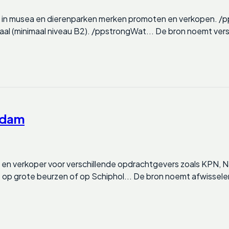
ook in musea en dierenparken merken promoten en verkopen. /pp
l (minimaal niveau B2). /ppstrongWat... De bron noemt versc
erdam
r en verkoper voor verschillende opdrachtgevers zoals KPN, Na
e op grote beurzen of op Schiphol... De bron noemt afwissel