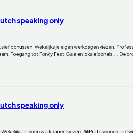
utch speaking only
sief bonussen. Wekelijks je eigen werkdagen kiezen. Professi
team. Toegang tot Fonky Fest, Gala en lokale borrels.... De 
utch speaking only
liWekelijks je eigen werkdagen kiezen. /liliProfessionele ontw