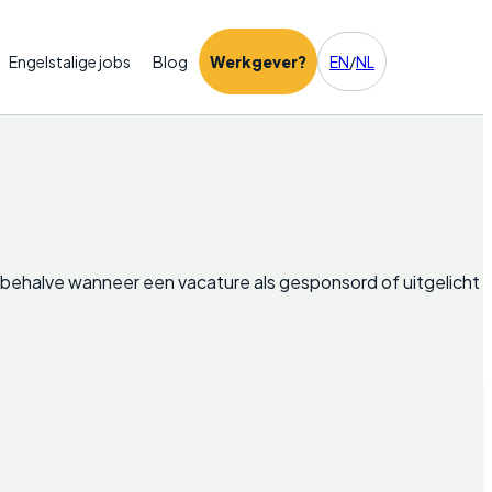
Engelstalige jobs
Blog
Werkgever?
EN
/
NL
behalve wanneer een vacature als gesponsord of uitgelicht