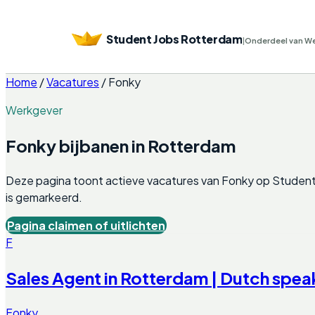
Student Jobs Rotterdam
|
Onderdeel van W
Home
/
Vacatures
/
Fonky
Werkgever
Fonky
bijbanen in
Rotterdam
Deze pagina toont actieve vacatures van
Fonky
op Student
is gemarkeerd.
Pagina claimen of uitlichten
F
Sales Agent in Rotterdam | Dutch spea
Fonky