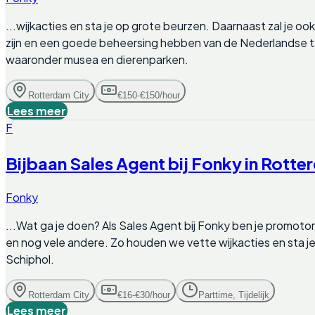
...wijkacties en sta je op grote beurzen. Daarnaast zal je 
zijn en een goede beheersing hebben van de Nederlandse taa
waaronder musea en dierenparken.
Rotterdam City
€150-€150/hour
Lees meer
F
Bijbaan Sales Agent bij Fonky in Rott
Fonky
...Wat ga je doen? Als Sales Agent bij Fonky ben je promoto
en nog vele andere. Zo houden we vette wijkacties en sta j
Schiphol.
Rotterdam City
€16-€30/hour
Parttime, Tijdelijk
Lees meer