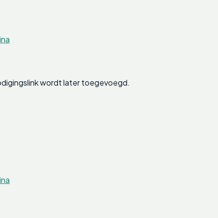
ina
digingslink wordt later toegevoegd.
ina