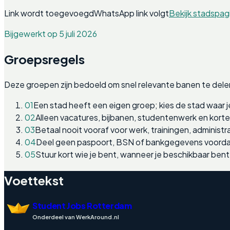
Link wordt toegevoegd
WhatsApp link volgt
Bekijk stadspag
Bijgewerkt op 5 juli 2026
Groepsregels
Deze groepen zijn bedoeld om snel relevante banen te dele
01
Een stad heeft een eigen groep; kies de stad waar j
02
Alleen vacatures, bijbanen, studentenwerk en kort
03
Betaal nooit vooraf voor werk, trainingen, administra
04
Deel geen paspoort, BSN of bankgegevens voordat
05
Stuur kort wie je bent, wanneer je beschikbaar bent
Voettekst
Student Jobs Rotterdam
Onderdeel van WerkAround.nl